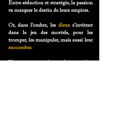
Entre séduction et stratégie, la passion
va marquer le destin de leurs empires.
Or, dans l’ombre, les
dieux
s’invitent
dans le jeu des mortels, pour les
tromper, les manipuler, mais aussi leur
succomber.
Une romance pleine de sensualité
dont l’intrigue peut faire basculer
l’histoire de deux civilisations.
! Public adulte et averti !