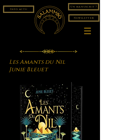
Un manuscrit ?
Info actu
Newsletter
Les Amants du Nil
Junie Bleuet