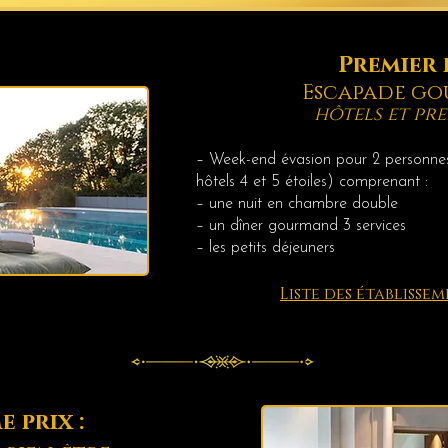
Premier 
Escapade g
hôtels et pr
– Week-end évasion pour 2 personn
hôtels 4 et 5 étoiles) c
omprenant :
– une nuit en chambre double
– un dîner gourmand 3 services
– les petits déjeuners
Liste des établisse
e prix :