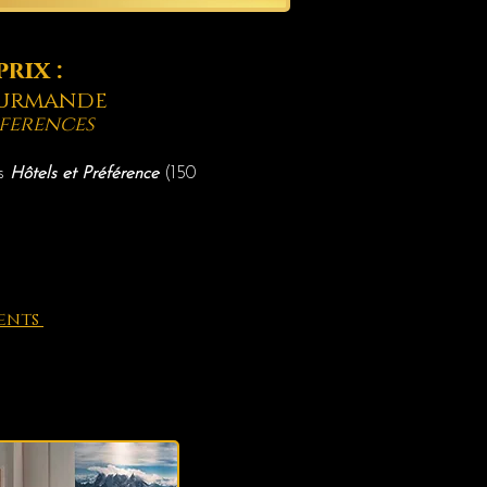
prix :
ourmande
eferences
es
Hôtels et Préférence
(
150
ments