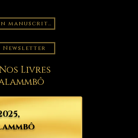
Un manuscrit ?
Newsletter
Nos Livres
Salammbô
2025,
alammbô