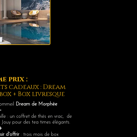
e prix :
ets cadeaux : Dream
box + Box livresque
 sommeil
Dream de Morphée
+
le : un coffret de thés en vrac, de
 Jouy pour des tea times élégants.
+
sir d'offrir
: trois mois de box