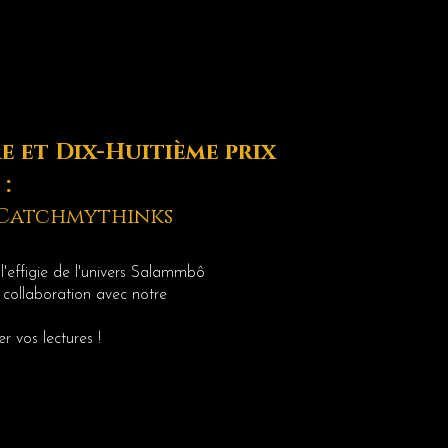
me et Dix-Huitième prix
:
 Catchmythinks
'effigie de l'univers Salammbô
 collaboration avec notre
r vos lectures !