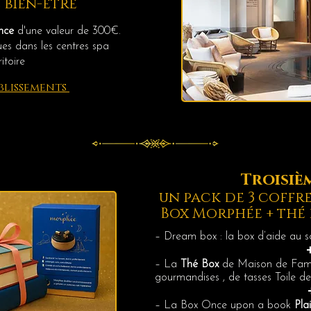
 bien-être
nce
d'une valeur de 300€.
ues dans les centres spa
ritoire
ablissements
Troisièm
un pack de 3 coffr
Box Morphée + thé 
– Dream box : la box d’aide au
– La
Thé Box
de Maison de Famil
gourmandises , de tasses Toile de
– La Box Once upon a book
Plai