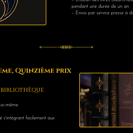
– Chacun des livres Salammbô 
pendant une durée de un an.
–
Envoi par service presse à d
me, Quinzième prix
bibliothèque
 soi-même
 s'intégrant facilement aux