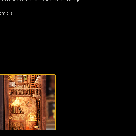
Éditions en édition reliée avec jaspage
omicile