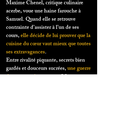
Maxime Chenel, critique culinaire
acerbe, voue une haine farouche à
Samuel. Quand elle se retrouve
contrainte d’assister à l’un de ses
cours,
elle décide de lui prouver que la
cuisine du cœur vaut mieux que toutes
ses extravagances
.
Entre rivalité piquante, secrets bien
gardés et douceurs sucrées,
une guerre
des saveurs s’annonce
… Mais
derrière les fourneaux, l’amour
pourrait bien se cacher entre deux
couches de pâte brisée.
Une romance savoureuse où
la
pâtisserie devient une déclaration
d’amour
.