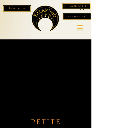
Un manuscrit ?
Info actu
Newsletter
PETITE