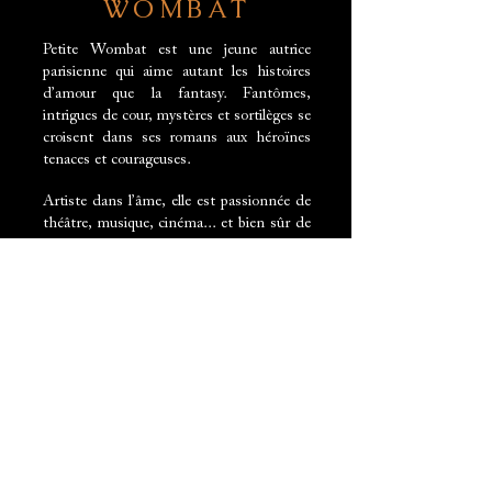
WOMBAT
Petite Wombat est une jeune autrice
parisienne qui aime autant les histoires
d’amour que la fantasy. Fantômes,
intrigues de cour, mystères et sortilèges se
croisent dans ses romans aux héroïnes
tenaces et courageuses.
Artiste dans l’âme, elle est passionnée de
théâtre, musique, cinéma... et bien sûr de
lecture.
La Boutique
Politique de confidentialité